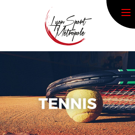
Jouer
Actualités
Présentation de la section tennis
archives (saisons précédentes)
Accueil principal LSM
Nos sections sportives