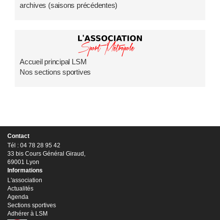
archives (saisons précédentes)
Accueil principal LSM
Nos sections sportives
Contact
Tél : 04 78 28 95 42
33 bis Cours Général Giraud,
69001 Lyon
Informations
L'association
Actualités
Agenda
Sections sportives
Adhérer à LSM