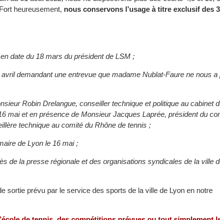
 Fort heureusement,
nous conservons l’usage à titre exclusif des 3
 en date du 18 mars du président de LSM ;
20 avril demandant une entrevue que madame Nublat-Faure ne nous a
sieur Robin Drelangue, conseiller technique et politique au cabinet 
 16 mai et en présence de Monsieur Jacques Laprée, président du co
llère technique au comité du Rhône de tennis ;
maire de Lyon le 16 mai ;
s de la presse régionale et des organisations syndicales de la ville 
de sortie prévu par le service des sports de la ville de Lyon en notre
école de tennis, des compétitions prévues ou tout simplement l