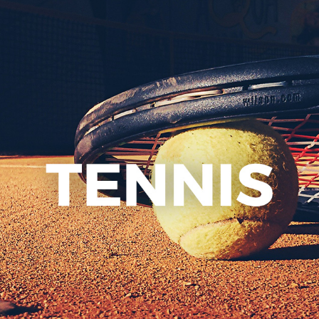
Jouer
Actuali
Présent
archive
Accueil
Nos sec