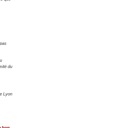
 pas
du
mité du
de Lyon
e bon