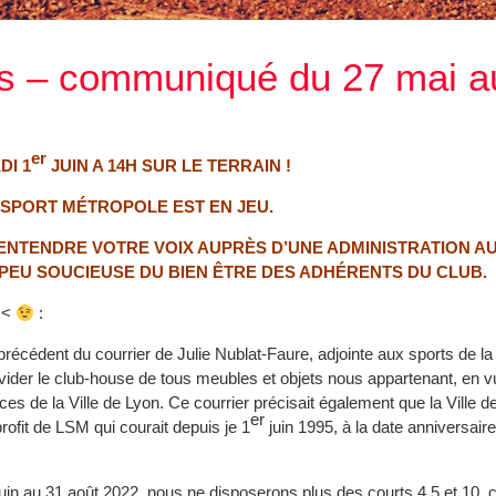
es – communiqué du 27 mai a
er
DI 1
JUIN A 14H SUR LE TERRAIN !
N SPORT MÉTROPOLE EST EN JEU.
 ENTENDRE VOTRE VOIX AUPRÈS D’UNE ADMINISTRATION AU
 PEU SOUCIEUSE DU BIEN ÊTRE DES ADHÉRENTS DU CLUB.
 <<
:
édent du courrier de Julie Nublat-Faure, adjointe aux sports de la 
vider le club-house de tous meubles et objets nous appartenant, en v
ices de la Ville de Lyon. Ce courrier précisait également que la Ville d
er
rofit de LSM qui courait depuis je 1
juin 1995, à la date anniversair
uin au 31 août 2022, nous ne disposerons plus des courts 4,5 et 10, 