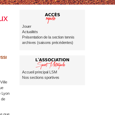
ux
Jouer
Actualités
Présentation de la section tennis
archives (saisons précédentes)
SSI
Accueil principal LSM
Nos sections sportives
Ville
ue
e Lyon
e de
ce que