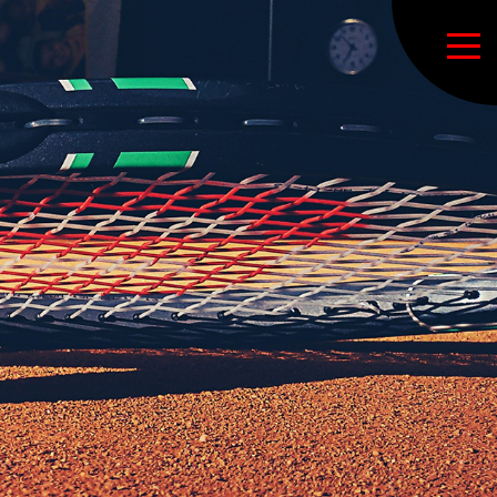
tés
ation de la section tennis
s (saisons précédentes)
 principal LSM
tions sportives