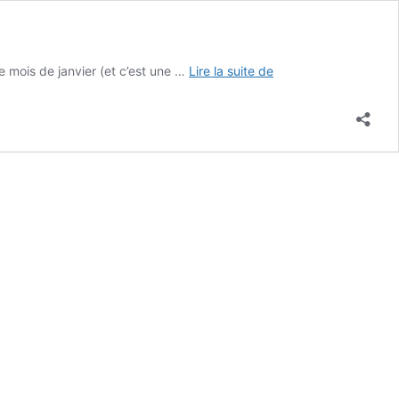
Newsletter
e mois de janvier (et c’est une …
Lire la suite de
janvier
–
bonne
année
2023