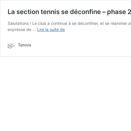
La section tennis se déconfine – phase 
Salutations ! Le club a continué à se déconfiner, et se réanimer a
La
expresse de …
Lire la suite de
section
tennis
Tennis
se
déconfine
–
phase
2